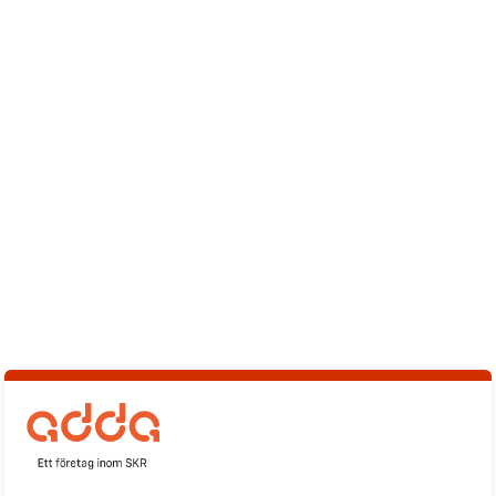
Logga
in