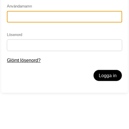
Användarnamn
på
Lösenord
Glömt lösenord?