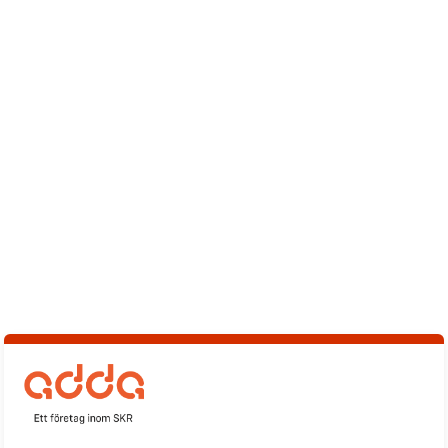
Logga
in