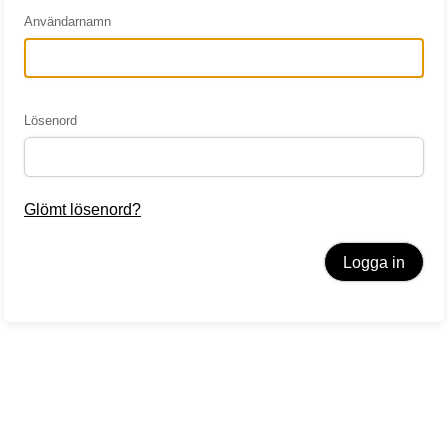
Användarnamn
på
Lösenord
Glömt lösenord?